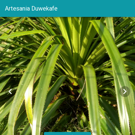
Artesania Duwekafe