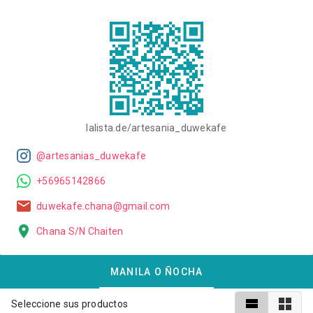
lalista.de/artesania_duwekafe
@artesanias_duwekafe
+56965142866
duwekafe.chana@gmail.com
Chana S/N Chaiten
MANILA O ÑOCHA
Seleccione sus productos