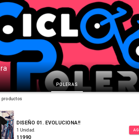
era
POLERAS
s productos
DISEÑO 01. EVOLUCIONA!!
1 Unidad.
AG
11990