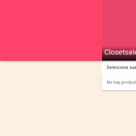
Closetsal
Seleccione su
No hay product