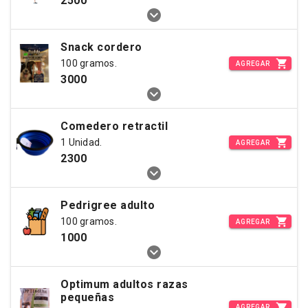
2500
Snack cordero
100 gramos.
AGREGAR
3000
Comedero retractil
1 Unidad.
AGREGAR
2300
Pedrigree adulto
100 gramos.
AGREGAR
1000
Optimum adultos razas
pequeñas
AGREGAR