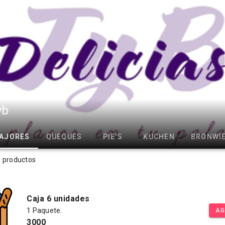
yb
FAJORES
QUEQUES
PIE'S
KUCHEN
BRONWI
s productos
Caja 6 unidades
1 Paquete.
AG
3000