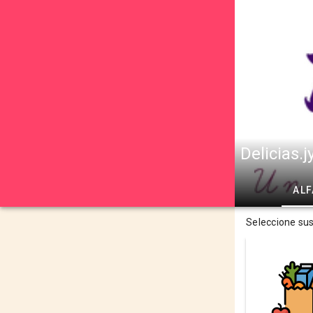
Delicias.j
AL
Seleccione su