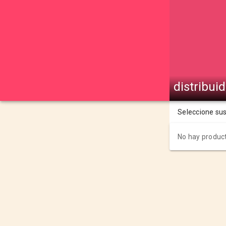
distribui
Seleccione su
No hay product