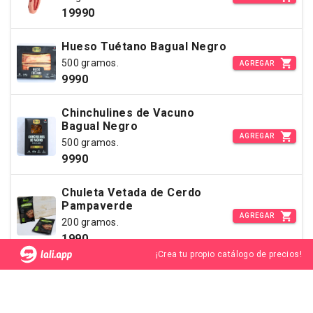
19990
Hueso Tuétano Bagual Negro
500 gramos.
AGREGAR
9990
Chinchulines de Vacuno
Bagual Negro
AGREGAR
500 gramos.
9990
Chuleta Vetada de Cerdo
Pampaverde
AGREGAR
200 gramos.
1990
¡Crea tu propio catálogo de precios!
Chuleta de Centro
Pampaverde
AGREGAR
200 gramos.