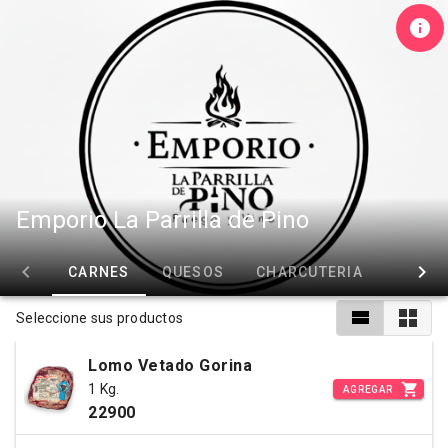
Emporio La Parrilla de Pino
CARNES
QUESOS
CHARCUTERIA
MARIS
Seleccione sus productos
Lomo Vetado Gorina
1 Kg.
AGREGAR
22900