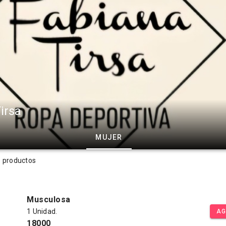
irsa
MUJER
s productos
Musculosa
1 Unidad.
AG
18000