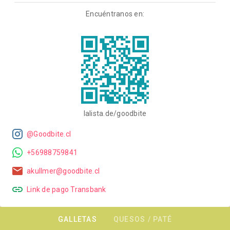
Encuéntranos en:
lalista.de/goodbite
@Goodbite.cl
+56988759841
akullmer@goodbite.cl
Link de pago Transbank
GALLETAS
QUESOS / PATÉ