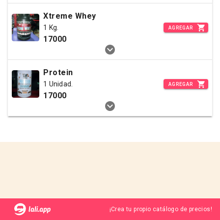
Xtreme Whey
1 Kg.
AGREGAR
17000
Protein
1 Unidad.
AGREGAR
17000
¡Crea tu propio catálogo de precios!