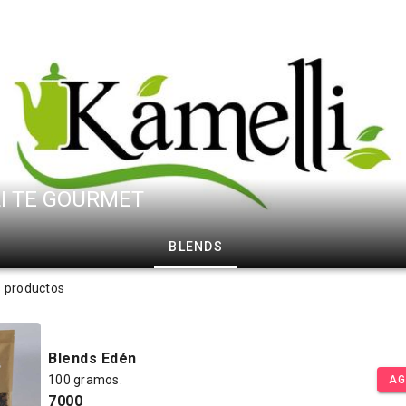
I TE GOURMET
BLENDS
s productos
Blends Edén
100 gramos.
AG
7000