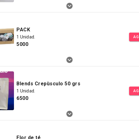
PACK
1 Unidad.
AG
5000
Blends Crepùsculo 50 grs
1 Unidad.
AG
6500
Flor de té