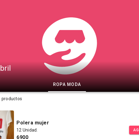
bril
ROPA MODA
s productos
Polera mujer
12 Unidad.
AG
6900