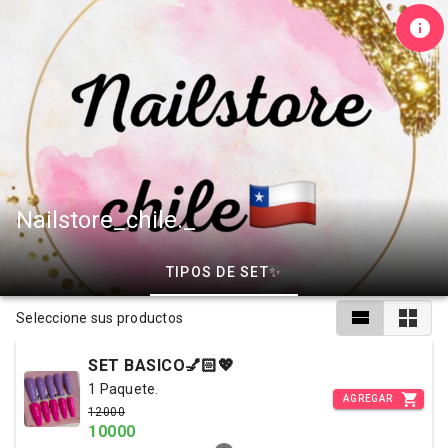
Nailstore_chile._
TIPOS DE SET✨
Seleccione sus productos
SET BASICO💅🏻💖
1 Paquete.
AGREGAR
12000
10000