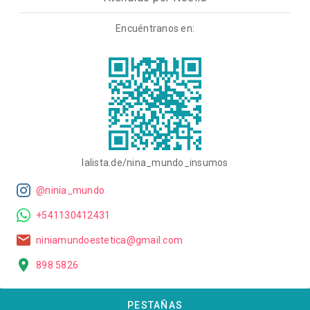
Encuéntranos en:
lalista.de/nina_mundo_insumos
@ninia_mundo
+541130412431
niniamundoestetica@gmail.com
898 5826
PESTAÑAS