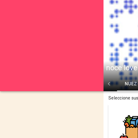
noce love
NUEZ
Seleccione su