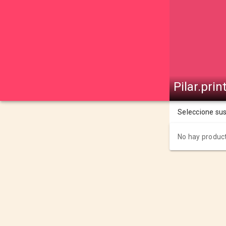
Pilar.prin
Seleccione su
No hay product