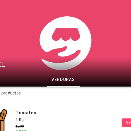
XL
VERDURAS
s productos
Tomates
1 Kg.
AG
1200