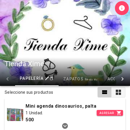
Tienda Xime
PAPELERÍA 🖍📕
ZAPATOS 👟🥿👞
ACCESORI
Seleccione sus productos
Mini agenda dinosaurios, palta
1 Unidad.
AGREGAR
500