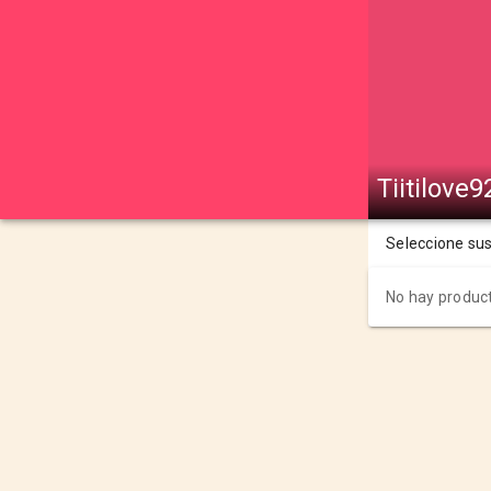
Tiitilove9
Seleccione su
No hay product